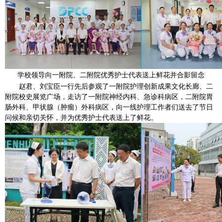
学校领导向一附院、二附院优秀护士代表送上鲜花并合影留念
赵君、刘宝臣一行先后参观了一附院护理创新成果文化长廊、二
附院校史展览广场，走访了一附院神经内科、急诊科病区，二附院胃
肠外科、甲状腺（肿瘤）外科病区，向一线护理工作者们送去了节日
问候和亲切关怀，并为优秀护士代表送上了鲜花。