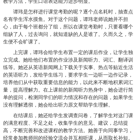
教学方法，学生口语表达能力进步明显。
谭玮是怎样进行课堂考勤的呢？逐个点名耗时，抽查点
名有学生浑水摸鱼。对于这个问题，谭玮老师说她并不担
心，由于每个班都分了组，所以在课堂考勤时，只要看哪个
组缺了人，过去询问，就知道缺的人是谁了。久而久之，学
生便不会旷课了。
上完课，谭玮会给学生布置一定的课后作业，让学生独
立完成。她给他们布置的作业涉及新闻听力、词汇、翻译训
练等。她还从英语新闻网上下载关于实事、热点等贴近生活
的英语听力，发给学生练习，要求学生一边听一边作记录，
培养他们从中获取重要信息的能力，以此来不断地积累词汇
量，提高理解力。在上课前的新闻听力热身中，她会进行简
单的提问，检测同学们的听力情况和存在的问题，如果学生
没有理解透彻，她会给出听力原文帮助学生理解。
在结课后，她还给学生发调查问卷，了解学生对这门课
的满意程度、不足之处，收集学生的意见、建议，总结提
高，不断完善和改进课程的教学方法。她善于向同事学习，
经常参加教师间的经验交流会并互相听课，从而取长补短。