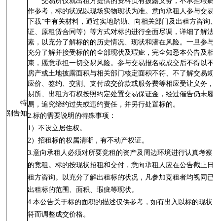
交易所仅就出租方提供的资料负有披露义务，不承担瑕疵担
作参考，标的状况以现场实物现状为准。意向承租人参与交易前
下载”中有关材料，通过实地踏勘、向相关部门及出租方咨询、
证、原租赁合同等）等方式对标的进行全面尽调，详细了解法律
素，以充分了解标的的历史情况、现状和潜在风险。一旦参与交
充分了解并接受标的的全部现状及瑕疵，完全知悉本公告及相关
束，愿意承担一切交易风险。参与交易报名或成交后不得以不了
房产或土地披露面积与相关部门核定面积不符、不了解交易规则
应价、签约、交割、支付成交价款或服务费等相应受让义务，否
易所、出租方有权按照约定处置交易保证金，经过催告仍未履行
特
易，追究缔约过失或违约责任，并另行处置标的。
别告知
2.标的需要说明的特殊事项：
1）不设立居住权。
2）招租标的权属清晰，有不动产权证。
3.意向承租人必须对所要竞租的资产及周边环境进行认真考察
的竞租。标的按现状招租和交付，意向承租人应在公告截止日前
租方咨询。以充分了解出租标的状况，凡参加竞租者均视同已经
出租标的范围、面积、瑕疵等现状。
4.本公告关于标的面积的描述仅供参考，如有出入以标的现状
符而调整成交价格。