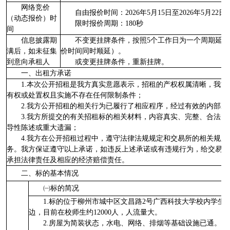
网络竞价
自由报价时间：2026年5月15日至2026年5月22日10
（动态报价）时
限时报价周期：180秒
间
信息披露期
不变更挂牌条件，按照5个工作日为一个周期延长
满后，如未征集
价时间同时顺延）。
到意向承租人
或变更挂牌条件，重新挂牌。
一、出租方承诺
1.本次公开招租是我方真实意愿表示，招租的产权权属清晰，我
有权或处置权且实施不存在任何限制条件；
2.我方公开招租的相关行为已履行了相应程序，经过有效的内部
3.我方所提交的有关招租标的相关材料，内容真实、完整、合法
导性陈述或重大遗漏；
4.我方在公开招租过程中，遵守法律法规规定和交易所的相关规
务。我方保证遵守以上承诺，如违反上述承诺或有违规行为，给交易相
承担法律责任及相应的经济赔偿责任。
二、标的基本情况
㈠标的简况
1.标的位于柳州市城中区文昌路2号广西科技大学校内学生
边，目前在校师生约12000人，人流量大。
2.房屋为简装状态，水电、网络、排烟等基础设施已通。