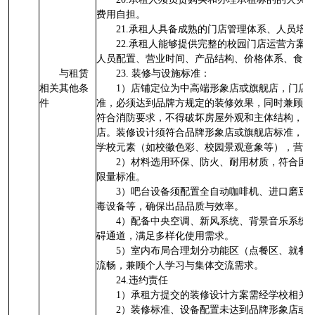
费用自担。
21.承租人具备成熟的门店管理体系、人员培
22.承租人能够提供完整的校园门店运营方案
人员配置、营业时间、产品结构、价格体系、食品
与租赁
23. 装修与设施标准：
相关其他条
1）店铺定位为中高端形象店或旗舰店，门店
件
准，必须达到品牌方规定的装修效果，同时兼顾校
符合消防要求，不得破坏房屋外观和主体结构，不
店。装修设计须符合品牌形象店或旗舰店标准，风
学校元素（如校徽色彩、校园景观意象等），营造
2）材料选用环保、防火、耐用材质，符合国
限量标准。
3）吧台设备须配置全自动咖啡机、进口磨豆
毒设备等，确保出品品质与效率。
4）配备中央空调、新风系统、背景音乐系统
碍通道，满足多样化使用需求。
5）室内布局合理划分功能区（点餐区、就餐
流畅，兼顾个人学习与集体交流需求。
24.违约责任
1）承租方提交的装修设计方案需经学校相关
2）装修标准、设备配置未达到品牌形象店或