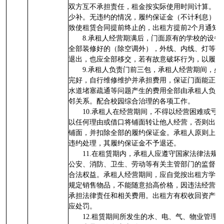
双方互不承担责任，租金按实际使用时间计算。不
少补。无违约的情况，履约保证金（不计利息）退
致使租赁合同提前终止的，出租方提前2个月通知
8.承租人经营期满后，门面原有的学校的设
全部装修好的（除空调外），外线、内线、灯等不
退出，也应全部移交，若有故意破坏行为，以履约
9.承租人负责门前三包，承租人经营期间，
完好，自行维修维护并承担费用，保证门面能正常
水道堵塞疏通等问题产生的费用全部由承租人负责
邻关系。配合校园综合治理的各项工作。
10.承租人在经营期间，不得以经营困难或亏
以任何理由或借口将铺面转让他人经营，否则出租
铺面，并扣除全部的履约保证金。承租人原则上不
违约处理，其履约保证金不予退还。
11.在租赁期内，承租人应遵守国家法律法规
公安、消防、卫生、劳动等有关主管部门的监督指
合法权益。承租人经营期间，应自觉按出租方学校
规定销售物品，不能随意抬高价格，因违法经营被
承担法律责任和相关费用。出租方有权收回资产经
应处罚。
12.租赁期间所发生的水、电、气、物业管理