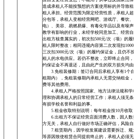
造成承租人不能按预想的方案使用标的并导致租赁
租人承担。经营范围为限定经营性质，承租人超范
分包等，承租人变相经营网吧、游戏厅、餐饮、娱
电）、美容、易燃易爆、有毒化学品以及有噪声、
教学有影响的行业，未经学校同意加工、经营自制
出租方核查属实的，初次扣500元/次（项）的履
租人限时整改；相同违规内容第二次发现扣1000
三次扣3000元/次（项）的履约保证金，且仍不
租人的水电供应。若仍不整改，立即终止合同，收
约保证金不再退还，且由此产生的双方损失均由承
3.免租装修期：签订合同后承租人享有1个自
租期内），免租装修期内承租人无需交纳租金，但
费等其他费用。
4.承租人严格按照国家、地方法律法规和学
理和协调承租人的日常经营工作；承租人须无条件
有损学校名誉和利益的事。
5.租金收取特别说明：每年租金按10月收取，
6.出租方不保证经营店面消费人数，因人数
方无关，承租人自行做好市场正确评估，风险自负
7.租赁期内，因学校发展建设需要拆迁、规
等原因致使租赁合同提前终止的，承租人必须无条