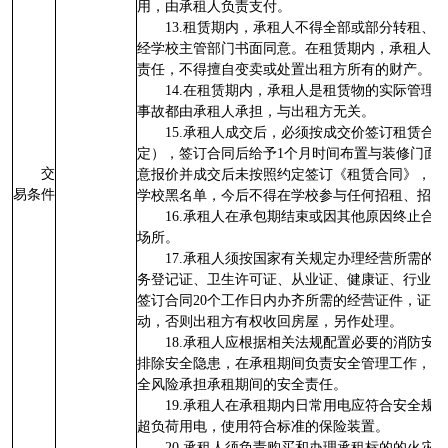
用，由承租人负责支付。
13.租赁期内，承租人不得全部或部分转租、
经学校主管部门书面同意。在租赁期内，承租人对
责任，不得擅自变卖或处置出租方所有的财产。
14.在租赁期内，承租人是租赁物的实际管理
事故都由承租人承担，与出租方无关。
15.承租人成交后，必须按成交价签订租赁合
定），签订合同后给予1个月时间布置与装修门面
交
意报价并成交后未按照约定签订《租赁合同》，均
易条件
学校黑名单，今后不得在学校参与任何招租、招投
16.承租人在承包期结束或因其他原因终止合
场所。
17.承租人须按国家有关规定办理经营所需的
务登记证、卫生许可证、从业证、健康证、行业许
签订合同20个工作日内办齐所需的经营证件，证
动，否则出租方有权收回房屋，另作处理。
18.承租人应根据相关法规配置必要的消防安
排除安全隐患，在承租期间负责安全管理工作，保
全风险承担承租期间的安全责任。
19.承租人在承租期内日常用电应符合安全规
超负荷用电，使用符合标准的保险装置。
20.承租人须负责购买和办理承租标的的火灾