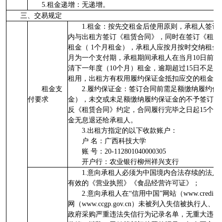
5.租金递增：无递增。
三、交易规定
1.租金：按先交租金后使用原则，承租人签订
内与出租方签订《租赁合同》，同时在签订《租赁
租金（ 1个月租金），承租人应按月按时交纳租金
月为一个支付期，承租期间承租人在当月10日前
清下一年度（10个月）租金，逾期超过15日不足
租用，出租方有权用履约保证金抵扣应交的租金并
租金支
2.履约保证金：签订合同前需足额缴纳履约保
付要求
金），未交或未足额缴纳履约保证金的不予签订合
反《租赁合同》约定，合同履行完毕之日起15个
金无息退还给承租人。
3.出租方指定的以下收款账户：
户 名：广西科技大学
账 号：20-112801040000305
开户行：农业银行柳州祥兴支行
1.意向承租人必须为中国境内合法存续的法
有效的《营业执照》《食品经营许可证》；
2.意向承租人在“信用中国”网站（www.creditch
网（www.ccgp.gov.cn）未被列入失信被执行
政府采购严重违法失信行为记录名单，无重大违法