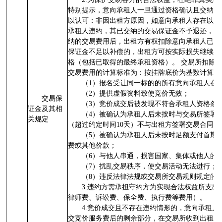
特别提示，意向承租人一旦通过资格确认且交纳保
以认可：非因出租方原因，如意向承租人存在以下
承租人违约，其已交纳的交易保证金不予退还，在
纳的交易费用后，出租方有权扣除意向承租人已交
保证金不足以补偿的，出租方可按实际损失继续追
格（包括已取得的最终承租资格）。 交易所扣除
交易费用的计算标准为：按挂牌底价为基数计算。
（1）报名受让同一标的的所有意向承租人在
（2）提供虚假资料致使竞价无效；
交易保
（3）竞价成交后被发现不符合承租人资格条
证金及其相
（4）被确认为承租人后未按时与交易所签署
关规定
（超过约定时间10天）不与出租方签署交易合同；
（5）被确认为承租人后未按时足额支付首期
费或其他价款；
（6）与他人串通，损害国家、集体或他人的
（7）扰乱交易秩序，使交易活动无法进行；
（8）违反法律法规或交易所交易规则规定的
3.违约方需承担守约方为实现合法权益所支
律师费、诉讼费、保全费、执行费等费用）。
4.竞价成交且不存在违约情形的，意向承租
交竞价服务费后的剩余部分，在交易所收到出租方