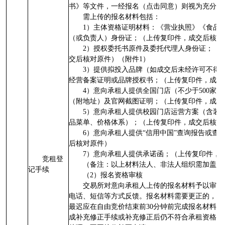
书》等文件，一经报名（点击同意）则视为充分了
需上传的报名材料包括：
1）主体资格证明材料：《营业执照》《食品
（或负责人）身份证；（上传复印件，成交后核对
2）授权委托书原件及委托代理人身份证；（
交后核对原件）（附件1）
3）提供拟投入品牌（如成交后未经许可不得
经营备案证明或品牌授权书；（上传复印件，成交
4）意向承租人提供全国门店（不少于500家
（附地址）及官网截图证明；（上传复印件，成交
5）意向承租人提供校园门店运营方案（含装
品菜单、价格体系）；（上传复印件，成交后核对
6）意向承租人提供“信用中国”查询报告或查
后核对原件）
7）意向承租人提供承诺函；（上传复印件，
竞租登
（备注：以上材料法人、非法人组织需加盖公
记手续
（2）报名资格审核
交易所对意向承租人上传的报名材料予以审核
电话、短信等方式反馈。报名材料需要更正的，给
最迟应在自由竞价结束前30分钟前完成报名材料
成补充修正手续或补充修正后仍不符合承租资格条