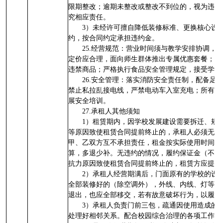
限期整改；逾期未整改或整改不到位的，视为违约
究相应责任。
3）未经许可擅自降低装修标准、更换核心设
约，按合同约定承担违约金。
25.经营规范：营业时间须与教学安排协调，建议为
定价应合理，面向师生群体推出专属优惠套餐； 
违禁商品；严格执行食品安全管理规定，接受学校
26.安全管理：落实消防安全责任制，配备足
禁止私拉乱接电线，严禁电动车入室充电；所有员
展安全培训。
27.承租人其他须知
1）租赁期内，因学校发展建设需要拆迁、规
等原因致使租赁合同提前终止的，承租人必须无条
甲、乙双方互不承担责任，租金按实际使用时间计
算，多退少补。无违约的情况，履约保证金（不计
抗力原因致使租赁合同提前终止的，租赁方应提前
2）承租人经营期满后，门面原有的学校的设
全部装修好的（除空调外），外线、内线、灯等不
退出，也应全部移交，若有故意破坏行为，以履约
3）承租人负责门前三包，疏通因使用造成的
处理好相邻关系。配合校园综合治理的各项工作。