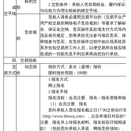
标的交
2.交割条件：承租人凭首期租金、履约保证
成
割
与出租方办理出租标的移交手续。
交手续
竞租人请务必遵照交易平台的《交易平台产权
湾产权交易所网络电子竞价规则》等要求了解标的
名、保证金交纳、竞买操作及款项支付方式等内容
竞价规
违反相关规定，您将承担无法参与项目竞买、保证
则
审慎参与竞买。在竞价操作过程中如出现系统异常
系并告知交易所工作人员，以便交易所在核实情况
造成的一切损失及不利后果将由您自行承担。
四、交易指南
交
动态报
报价方式：多次（递增）报价
易方式
价
限时报价周期：180秒
1.报名方式
网上报名
2.报名手续
报名流程：会员注册、报名—报名资格审核—
（1）会员注册、报名
意向承租人需在报名截止日17:00之前自行登
（http://www.bbwcq.com），点击本项目对
注册、报名并上传报名材料。报名前应仔细阅读《
款》（包括意向承租人承诺、网络竞价须知）、《