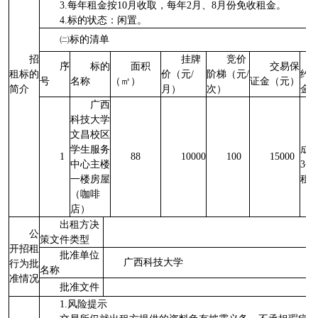
3.每年租金按10月收取，每年2月、8月份免收租金。
4.标的状态：闲置。
㈡标的清单
招
挂牌
竞价
序
标的
面积
交易保
租标的
价（元/
阶梯（元/
约
号
名称
（㎡）
证金（元）
简介
月）
次）
金
广西
科技大学
文昌校区
学生服务
成
1
88
10000
100
15000
中心主楼
3个
一楼房屋
租
（咖啡
店）
出租方决
公
策文件类型
开招租
批准单位
广西科技大学
行为批
名称
准情况
批准文件
1.风险提示