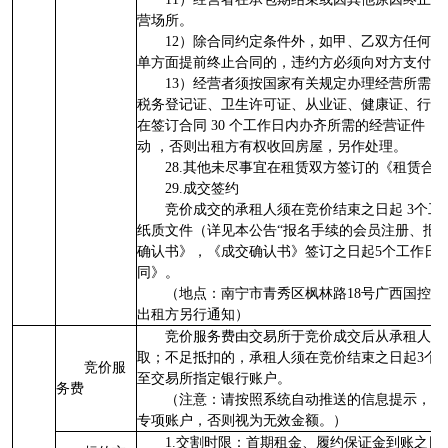
营场所。
12）除合同约定条件外，如甲、乙双方任何
单方面提前终止合同的，违约方必须向对方支付3
13）经营者须按国家有关规定办理经营所需
税务登记证、卫生许可证、从业证、健康证、行业
在签订合同 30 个工作日内办齐所需的经营证件
动 ，否则出租方有权收回房屋，另作处理。
28.其他未尽事宜在租赁双方签订的《租赁合
29.成交签约
竞价成交的承租人须在竞价结束之日起 3个
纸质文件（详见本公告“报名手续的会员注册、报
确认书》，《成交确认书》签订之日起5个工作日
同》。
（地点：南宁市青秀区枫林路18号广西国控
出租方另行通知）
竞价服务费由交易所于竞价成交后从承租人已
取；不足抵扣的，承租人须在竞价结束之日起3个
竞价服
至交易所指定银行账户。
务费
（注意：请按照系统自动推送的信息提示，将
专项账户，否则视为无效金额。）
1.交割时限：首期租金、履约保证金到账之日