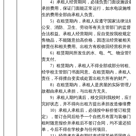
4）承租人经营期间，必须负责门面设施设备
承担费用，保证门面能正常运行，如水电设施维修
生的费用全部由承租人负责。
5）在租赁期内，承租人应遵守国家法律法规
公安、消防、卫生、劳动等有关主管部门的监督指
合法权益。承租人经营期间，应自觉按我校规定及
售物品，不能随意抬高价格，因违法经营被相关部
律责任和相关费用。出租方有权收回经营权并依据
6）租赁期间所发生的水、电、气、物业管理
责支付。
7）租赁期内，承租人不得全部或部分转租、
经学校主管部门书面同意。在租赁期内，承租人对
责任，不得擅自变卖或处置出租方所有的财产。
8）在租赁期内，承租人是房屋的实际管理人
故都由承租人承担，与出租方无关。
9）承租人期约满后，移交回到我校时，应当
完好状态，并不得向出租方提出承担改造修缮费用
10）承租人承租后，必须按中标价签订租赁
定），签订合同后给予一个自然月布置与装修门面
租时随意报价并承租后不签订合同，均不退还招租
单，今后不得在学校参与任何项目。
11）经营者在承包期结束或因其他原因终止