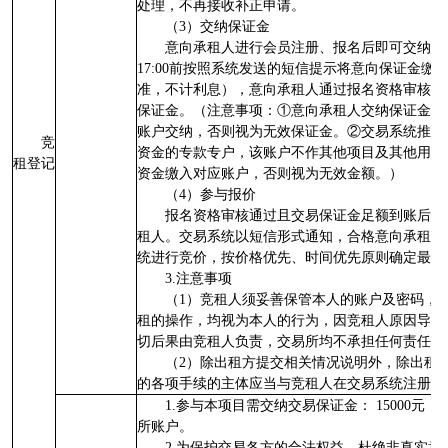
处理，不再接收补正申请。
（3）交纳保证金
意向承租人进行会员注册、报名后即可交纳交
17:00前按照系统发送的短信提示将意向保证金
准，不计利息），意向承租人通过报名资格审核后
保证金。（注意事项：①意向承租人交纳保证金须以
账户交纳，否则视为无效保证金。②交易系统推送
竞
资金的专款专户，该账户不作其他项目及其他用途
租登记
资金缴入对应账户，否则视为无效金额。）
（4）参与报价
报名资格审核通过且交易保证金足额到账后，
租人。交易系统以短信形式通知，合格意向承租人
统进行竞价，按价格优先、时间优先原则确定最高
3.注意事项
（1）竞租人须妥善保管本人的账户及密码，
租的操作，均视为本人的行为，因竞租人原因导致
切后果由竞租人负责，交易所均不承担任何责任。
（2）除出租方提交相关情况说明外，除出租
的各项手续的主体应当与竞租人在交易系统注册、
1.参与本项目需交纳交易保证金： 15000
所账户。
2.为保护交易各方的合法权益，杜绝非真实