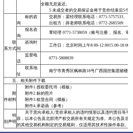
全额无息返还。
5.未成交者的交易保证金将于竞价结束后5个
标的咨
交易所：梁经理联系电话：0771-5757533、1397
询
出租方：薛老师联系电话：0772-2685509
报名咨
覃经理 0771-5738059（账号注册 、报名、
询
联
咨询时
工作日：北京时间上午8:00-12:0015:00-18:00
系方式
间
监督电
0771-5808839
话
联系地
南宁市青秀区枫林路18号广西国控集团裙楼
址
五、相关附件下载
附件1.授权委托书（模板）
附
附件2.标的照片
件材料
附件3.租赁合同（模板）
附件4.承诺函（参考）
关于意向承租人/竞价承租人的违约情形以及违约责任等与
特
容，以本公告及北部湾产权交易所有关规定为准。本公告及北部
别声明
的其他交易机构制定的交易规则，仅适用其技术性操作条款。