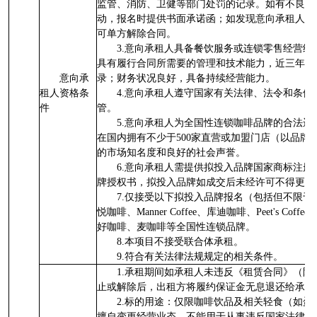
监管、消防、卫健等部门处罚的记录。如有不良记
动，报名时提供书面承诺函；如发现意向承租人存
可单方解除合同。
3.意向承租人具备餐饮服务或连锁零售经营
具有履行合同所需要的管理和技术能力，近三年无
意向承
录；财务状况良好，具备持续经营能力。
租人资格条
4.意向承租人遵守国家有关法律、法令和条例
件
管。
5.意向承租人为全国性连锁咖啡品牌的合法
在国内拥有不少于500家直营或加盟门店（以品牌
的市场知名度和良好的社会声誉。
6.意向承租人需提供拟投入品牌国家商标注
牌授权书，拟投入品牌如成交后未经许可不得更换
7.仅接受以下拟投入品牌报名（包括但不限
悦咖啡、Manner Coffee、库迪咖啡、Peet's C
好咖啡、麦咖啡等全国性连锁品牌。
8.本项目不接受联合体承租。
9.符合有关法律法规规定的相关条件。
1.承租期间如承租人未违反《租赁合同》（附
止或解除后，出租方将履约保证金无息退还给承租
2.标的用途：仅限咖啡饮品及相关轻食（如
擅自变更经营业态，不能用于从事违反国家法律法