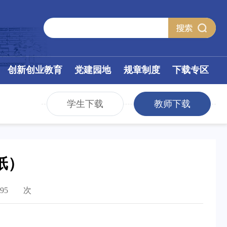
创新创业教育
党建园地
规章制度
下载专区
学生下载
教师下载
纸）
95
次