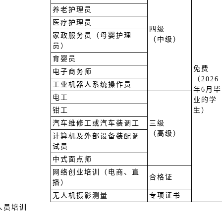
养老护理员
医疗护理员
四级
家政服务员（母婴护理
（中级）
员）
育婴员
免费
电子商务师
（2026
工业机器人系统操作员
年6月毕
电工
业的学
钳工
生）
汽车维修工或汽车装调工
三级
（高级）
计算机及外部设备装配调
试员
中式面点师
网络创业培训（电商、直
合格证
播）
无人机摄影测量
专项证书
人员培训