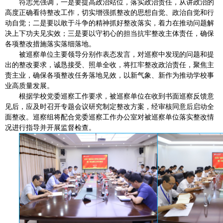
符志光强调，一是要提高政治站位，落实政治责任，从讲政治的
高度正确看待整改工作，切实增强抓整改的思想自觉、
政治自觉
和行
动自觉；二是要以敢于斗争的精神抓好整改落实，着力在推动问题解
决上下功夫见实效；三是要以守初心的担当抗牢整改主体责任，确保
各项整改措施落实落细落地。
被巡察单位主要领导分别作表态发言，对巡察中发现的问题和提
出的整改要求，诚恳接受、照单全收，将扛牢整改政治责任，聚焦主
责主业，确保各项整改任务落地见效，以新气象、新作为推动学校事
业高质量发展。
根据学校党委巡察工作要求，被巡察单位在收到书面巡察反馈意
见后，应及时召开专题会议研究制定整改方案，经审核同意后启动全
面整改。巡察组将配合党委巡察工作办公室对被巡察单位落实整改情
况进行指导并开展监督检查。