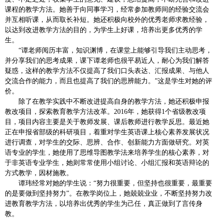
课程的教学方法。她善于向同事学习，经常参加教师间的经验交流会
并互相听课，从而取长补短。她还积极向校外的优秀老师求教经验，
以达到改进教学方法的目的，为学生上好课，培养出更多优秀的学
生。
“谭老师阅历丰富，知识渊博，在课堂上能够引导我们主动思考，
并分享我们的思考成果，课下谭老师也很平易近人，耐心为我们解答
疑惑，这样的教学方法不仅提高了我们口头表达、汇报成果、与他人
交流合作的能力，而且也提高了我们的思辨能力。”这是学生对她的评
价。
除了在教学实践中不断改进提高自身的教学方法，她还积极申报
教改项目，探索教育教学方法改革。2016年，她获得1个省级教改项
目，项目内容主要是关于教师发展、课后教师进行教学反思。最近她
正在申报省部级的科研项目，着重对学生英语课上核心素养发展状况
进行调查，对学生的交际、思辨、合作、创新能力方面做研究。对英
语专业的学生，她使用了思维导图教学法来培养学生的核心素养，对
于非英语专业学生，她则常常使用小组讨论、小组汇报和英语辩论的
方式教学，因材施教。
谭玮经常对她的学生说：“努力很重要，但坚持也很重要，最重要
的是要做到坚持努力”。在教学岗位上，她兢兢业业，不断坚持努力改
进教育教学方法，以培养出优秀的学生为己任，真正做到了言传身
教。