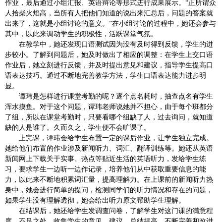
作业，最后通过小组汇报、英语辩论等形式进行成果展示。“正所谓众
人拾柴火焰高，当所有人把他们知道的说出来汇总后，问题的答案就
出来了，这就是小组讨论的意义。”在小组讨论的过程中，她还会参与
其中，以此来调动学生的积极性，活跃课堂气氛。
在教学中，她还发现口语测试因为没有及时得到反馈，学生的进
步较小。了解到问题后，她及时做出了相应的调整：在学生上交口语
作业后，她立刻进行反馈，并及时提出意见和建议，指导学生提高口
语表达技巧。通过不断地完善教学方法，学生口语表达能力进步明
显。
谭玮是怎样进行课堂考勤的呢？逐个点名耗时，抽查点名有学生
浑水摸鱼。对于这个问题，谭玮老师说她并不担心，由于每个班都分
了组，所以在课堂考勤时，只要看哪个组缺了人，过去询问，就知道
缺的人是谁了。久而久之，学生便不会旷课了。
上完课，谭玮会给学生布置一定的课后作业，让学生独立完成。
她给他们布置的作业涉及新闻听力、词汇、翻译训练等。她还从英语
新闻网上下载关于实事、热点等贴近生活的英语听力，发给学生练
习，要求学生一边听一边作记录，培养他们从中获取重要信息的能
力，以此来不断地积累词汇量，提高理解力。在上课前的新闻听力热
身中，她会进行简单的提问，检测同学们的听力情况和存在的问题，
如果学生没有理解透彻，她会给出听力原文帮助学生理解。
在结课后，她还给学生发调查问卷，了解学生对这门课的满意程
度、不足之处，收集学生的意见、建议，总结提高，不断完善和改进