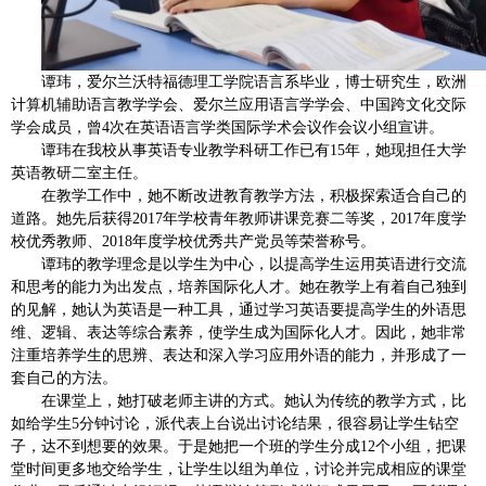
谭玮，爱尔兰沃特福德理工学院语言系毕业，博士研究生，欧洲
计算机辅助语言教学学会、爱尔兰应用语言学学会、中国跨文化交际
学会成员，曾4次在英语语言学类国际学术会议作会议小组宣讲。
谭玮在我校从事英语专业教学科研工作已有15年，她现担任大学
英语教研二室主任。
在教学工作中，她不断改进教育教学方法，积极探索适合自己的
道路。她先后获得2017年学校青年教师讲课竞赛二等奖，2017年度学
校优秀教师、2018年度学校优秀共产党员等荣誉称号。
谭玮的教学理念是以学生为中心，以提高学生运用英语进行交流
和思考的能力为出发点，培养国际化人才。她在教学上有着自己独到
的见解，她认为英语是一种工具，通过学习英语要提高学生的外语思
维、逻辑、表达等综合素养，使学生成为国际化人才。因此，她非常
注重培养学生的思辨、表达和深入学习应用外语的能力，并形成了一
套自己的方法。
在课堂上，她打破老师主讲的方式。她认为传统的教学方式，比
如给学生5分钟讨论，派代表上台说出讨论结果，很容易让学生钻空
子，达不到想要的效果。于是她把一个班的学生分成12个小组，把课
堂时间更多地交给学生，让学生以组为单位，讨论并完成相应的课堂