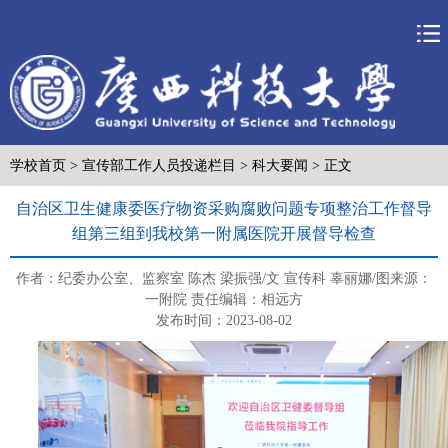
学校首页
>
宣传部工作人员投递栏目
>
科大要闻
> 正文
自治区卫生健康委医疗物资采购腐败问题专项整治工作督导
组第三组到我校第一附属医院开展督导检查
作者：纪委办公室、监察室 陈杰 梁振强/文 宣传科 辜丽娜/图
来源：
一附院
责任编辑：相远方
发布时间：2023-08-02