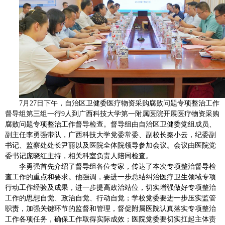
7月27日下午，自治区卫健委医疗物资采购腐败问题专项整治工作
督导组第三组一行9人到广西科技大学第一附属医院开展医疗物资采购
腐败问题专项整治工作督导检查。督导组由自治区卫健委党组成员、
副主任李勇强带队，广西科技大学党委常委、副校长秦小云，纪委副
书记、监察处处长尹丽以及医院全体院领导参加会议。会议由医院党
委书记庞晓红主持，相关科室负责人陪同检查。
李勇强首先介绍了督导组各位专家，传达了本次专项整治督导检
查工作的重点和要求。他强调，要进一步总结纠治医疗卫生领域专项
行动工作经验及成果，进一步提高政治站位，切实增强做好专项整治
工作的思想自觉、政治自觉、行动自觉；学校党委要进一步压实监管
职责，加强关键环节的监督和管理，督促附属医院认真落实专项整治
工作各项任务，确保工作取得实际成效；医院党委要切实扛起主体责