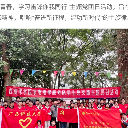
献青春，学习雷锋你我同行”主题党团日活动，
旨
锋精神，
唱响
“
奋进新征程，建功新时代
”
的
主旋律