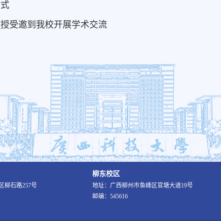
仪式
教授受邀到我校开展学术交流
柳东校区
柳石路257号
地址：广西柳州市鱼峰区官塘大道19号
邮编：545616