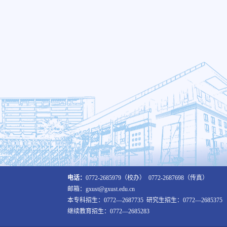
电话：
0772-2685979（校办） 0772-2687698（传真）
邮箱：gxust@gxust.edu.cn
本专科招生：0772—2687735 研究生招生：0772—2685375
继续教育招生：0772—2685283