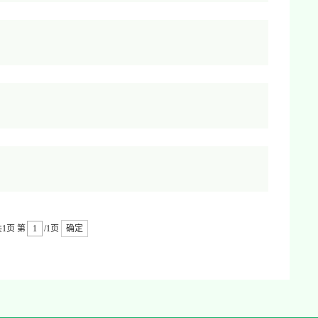
共1页
第
/1页
确定